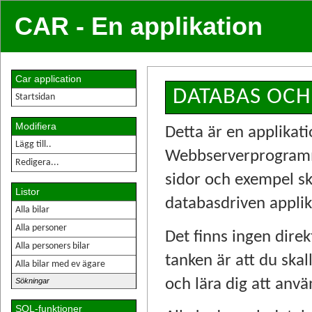
CAR - En applikation
Car application
DATABAS OCH 
Startsidan
Modifiera
Detta är en applikati
Lägg till..
Webbserverprogramme
Redigera...
sidor och exempel sk
Listor
databasdriven applik
Alla bilar
Alla personer
Det finns ingen direk
Alla personers bilar
tanken är att du ska
Alla bilar med ev ägare
och lära dig att an
Sökningar
SQL-funktioner