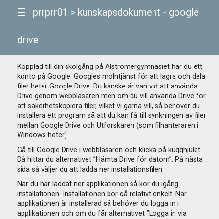
☰
prrprr01
> kunskapsdokument - google
drive
Kunskapsdokument - Google Drive
Kopplad till din skolgång på Alströmergymnasiet har du ett
konto på Google. Googles molntjänst för att lagra och dela
filer heter Google Drive. Du kanske är van vid att använda
Drive genom webbläsaren men om du vill använda Drive för
att säkerhetskopiera filer, vilket vi gärna vill, så behöver du
installera ett program så att du kan få till synkningen av filer
mellan Google Drive och Utforskaren (som filhanteraren i
Windows heter).
Gå till Google Drive i webbläsaren och klicka på kugghjulet.
Då hittar du alternativet
Hämta Drive för datorn
. På nästa
sida så väljer du att ladda ner installationsfilen.
När du har laddat ner applikationen så kör du igång
installationen. Installationen bör gå relativt enkelt. När
applikationen är installerad så behöver du logga in i
applikationen och om du får alternativet
Logga in via