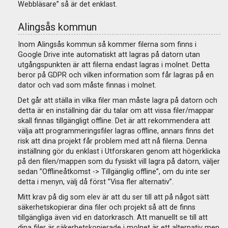
Webbläsare
så är det enklast.
Alingsås kommun
Inom Alingsås kommun så kommer filerna som finns i
Google Drive inte automatiskt att lagras på datorn utan
utgångspunkten är att filerna endast lagras i molnet. Detta
beror på GDPR och vilken information som får lagras på en
dator och vad som måste finnas i molnet.
Det går att ställa in vilka filer man måste lagra på datorn och
detta är en inställning där du talar om att vissa filer/mappar
skall finnas tillgängligt offline. Det är att rekommendera att
välja att programmeringsfiler lagras offline, annars finns det
risk att dina projekt får problem med att nå filerna. Denna
inställning gör du enklast i Utforskaren genom att högerklicka
på den filen/mappen som du fysiskt vill lagra på datorn, väljer
sedan
Offlineåtkomst -> Tillgänglig offline
, om du inte ser
detta i menyn, välj då först
Visa fler alternativ
.
Mitt krav på dig som elev är att du ser till att på något sätt
säkerhetskopierar dina filer och projekt så att de finns
tillgängliga även vid en datorkrasch. Att manuellt se till att
dina filer är säkerhetskopierade i molnet är ett alternativ men